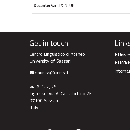
Docente:
Sara PONTURI
Get in touch
Link
Centro Linguistico di Ateneo
Univer
University of Sassari
Uffici
Interna
clauniss@uniss.it
Via A.Diaz, 25
Ingresso: Via A. Cattalochino 2F
07100 Sassari
Italy