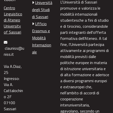
L'Università di Sassari
Università
Centro
promuove e valorizza le
degli Studi
Linguistico
mobilità internazionali
di Sassari
di Ateneo
studentesche a fini di studio
Ufficio
University
e di tirocinio, considerandole
Erasmus e
of Sassari
parti integranti dell'offerta
Mobilità
formativa dell'Ateneo. A tal
fine, l'Università partecipa
Internazion
clauniss@u
attivamente ai programmi di
ale
niss.it
mobilità previsti dalle
politiche europee in materia
Via A.Diaz,
di istruzione universitaria e
25
di alta formazione e aderisce
Ingresso:
a diversi programmi europei
Via A.
e extraeuropei che,
Cattalochin
nell'ambito di accordi di
o 2F
cooperazione
07100
interuniversitaria,
Sassari
agevolano, secondo un