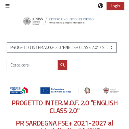
Vai al contenuto principale
Login
Pannello laterale
Categorie di corso
Cerca corsi
Cerca corsi
PROGETTO INTER.M.O.F. 2.0 “ENGLISH
CLASS 2.0"
PR SARDEGNA FSE+ 2021-2027 al