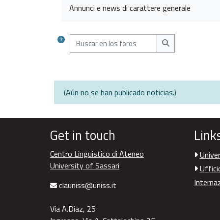
Annunci e news di carattere generale
Buscar en los foros
Buscar en los for
(Aún no se han publicado noticias.)
Get in touch
Link
Centro Linguistico di Ateneo
Univer
University of Sassari
Uffici
Interna
clauniss@uniss.it
Via A.Diaz, 25