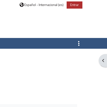
Español - Internacional ‎(es)‎
Entrar
Abr