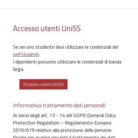
Vai al contenuto principale
Accesso utenti UniSS
Se sei uno studente devi utilizzare le credenziali del
selfStudenti
.
I dipendenti possono utilizzare le credenziali di banda
larga.
Accesso utenti UniSS
Informativa trattamento dati personali
Ai sensi degli art. 13 - 14 del GDPR (General Data
Protection Regulation – Regolamento Europeo
2016/679 relativo alla protezione delle persone
fisiche per quanto riguarda il trattamento dei dati