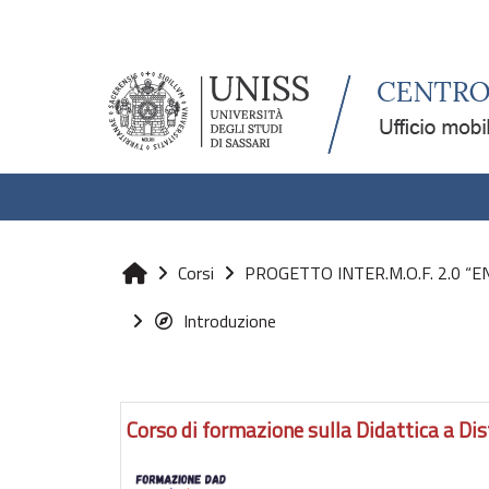
Vai al contenuto principale
Corsi
PROGETTO INTER.M.O.F. 2.0 “E
Home
Introduzione
Corso di formazione sulla Didattica a Di